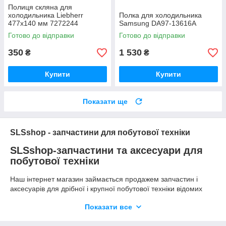
Полиця скляна для
холодильника Liebherr
Полка для холодильника
477х140 мм 7272244
Samsung DA97-13616A
Готово до відправки
Готово до відправки
350
1 530
₴
₴
Купити
Купити
Показати ще
SLSshop - запчастини для побутової техніки
SLSshop-запчастини та аксесуари для
побутової техніки
Наш інтернет магазин займається продажем запчастин і
аксесуарів для дрібної і крупної побутової техніки відомих
брендів на ринку України і не тільки.
Показати все
Також ми додали в асортимент небагато товарів для
відпочинку, з якими Ви можете ознайомитися в категорії