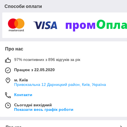
відпочинок і рибалка.
Способи оплати
Ми поставляємо тільки оригінальні запчастини та аксесуари.
За цим, Ви можете бути впевнені на 100% в якості товару,
послуги. Ми працюємо на результат, а не на кількість. Для
нас важливо, що б Ви залишилися задоволені.
Про нас
97% позитивних з 896 відгуків за рік
Працює з 22.05.2020
м. Київ
Привокзальна 12 Дарницкий район, Київ, Україна
Контакти
Сьогодні вихідний
Показати весь графік роботи