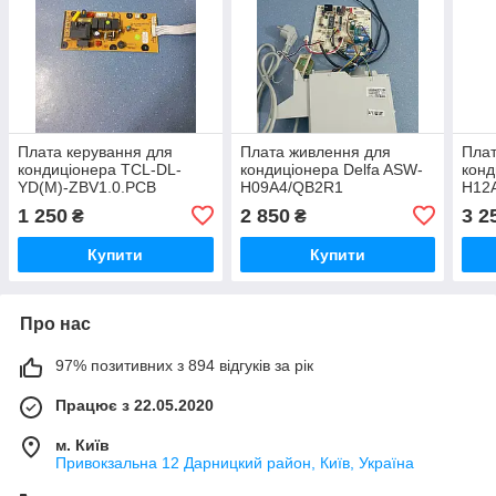
Плата керування для
Плата живлення для
Плат
кондиціонера TCL-DL-
кондиціонера Delfa ASW-
конд
YD(M)-ZBV1.0.PCB
H09A4/QB2R1
H12
1 250
2 850
3 2
₴
₴
Купити
Купити
Про нас
97% позитивних з 894 відгуків за рік
Працює з 22.05.2020
м. Київ
Привокзальна 12 Дарницкий район, Київ, Україна