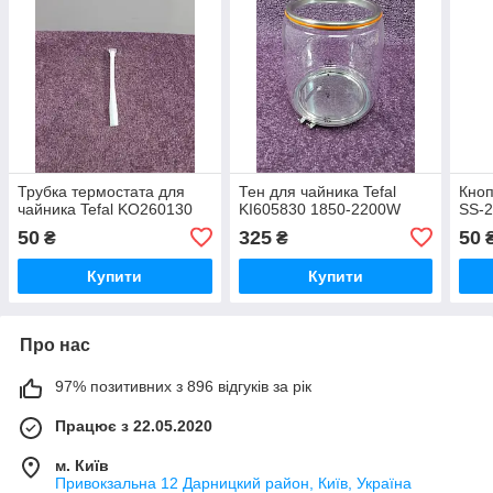
Трубка термостата для
Тен для чайника Tefal
Кноп
чайника Tefal KO260130
KI605830 1850-2200W
SS-
50
325
50
₴
₴
Купити
Купити
Про нас
97% позитивних з 896 відгуків за рік
Працює з 22.05.2020
м. Київ
Привокзальна 12 Дарницкий район, Київ, Україна