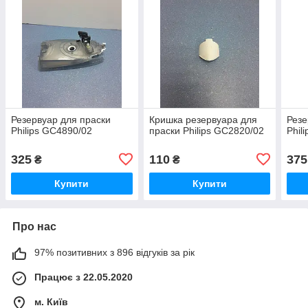
Резервуар для праски
Кришка резервуара для
Резе
Philips GC4890/02
праски Philips GC2820/02
Phil
325
110
375
₴
₴
Купити
Купити
Про нас
97% позитивних з 896 відгуків за рік
Працює з 22.05.2020
м. Київ