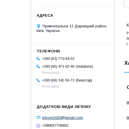
К
Привокзальна 12 Дарницкий район,
Київ, Україна
Н
п
і
+380 (63) 770-94-32
Х
Vodafone
+380 (95) 473-02-43
Менеджер
Київстар
+380 (68) 341-56-72
Менеджер
В
lsfvom2020@gmail.com
В
+380637709432