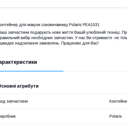
онтейнер для макухи соковичавниці Polaris PEA1031
аші запчастини подарують нове життя Вашій улюбленій техніці. П
равильний вибір необхідних запчастин. У нас Ви отримаєте не тільк
 швидке надсилання замовлень. Працюємо для Вас!
арактеристики
Основні атрибути
ид запчастини
Контейне
иробник
Polaris