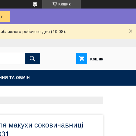
Кошик
айближчого робочого дня (10.08).
Кошик
ННЯ ТА ОБМІН
ля макухи соковичавниці
031