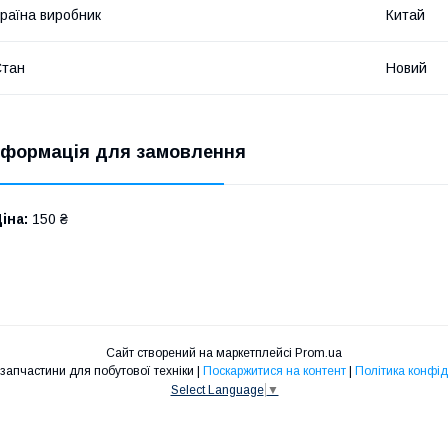
раїна виробник
Китай
Стан
Новий
нформація для замовлення
іна:
150 ₴
Сайт створений на маркетплейсі
Prom.ua
SLSshop - запчастини для побутової техніки |
Поскаржитися на контент
|
Політика конфід
Select Language
▼