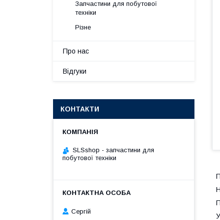
Запчастини для побутової
техніки
Різне
Про нас
Відгуки
КОНТАКТИ
SLSshop - запчастини для
побутової техніки
П
Н
П
Сергій
У