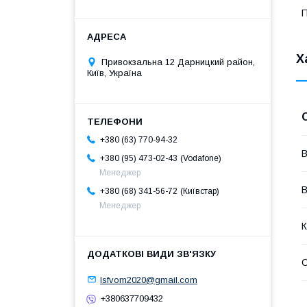
П
Х
Привокзальна 12 Дарницкий район,
Київ, Україна
+380 (63) 770-94-32
В
Vodafone
+380 (95) 473-02-43
Менеджер
В
Київстар
+380 (68) 341-56-72
Менеджер
К
lsfvom2020@gmail.com
+380637709432