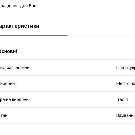
рацюємо для Вас!
арактеристики
Основні
ид запчастини
Плата уп
иробник
Electrolux
раїна виробник
Італія
Стан
Вживани