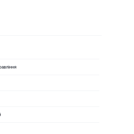
равління
й