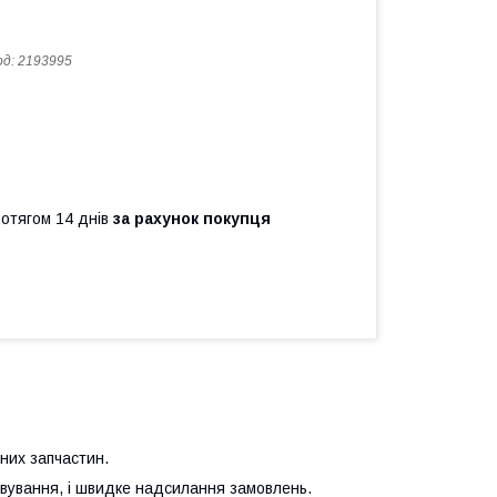
од:
2193995
ротягом 14 днів
за рахунок покупця
них запчастин.
говування, і швидке надсилання замовлень.