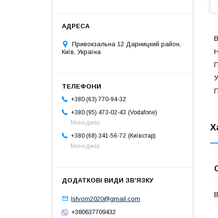
В
Привокзальна 12 Дарницкий район,
Н
Київ, Україна
П
У
П
+380 (63) 770-94-32
Vodafone
+380 (95) 473-02-43
Менеджер
Х
Київстар
+380 (68) 341-56-72
Менеджер
В
lsfvom2020@gmail.com
+380637709432