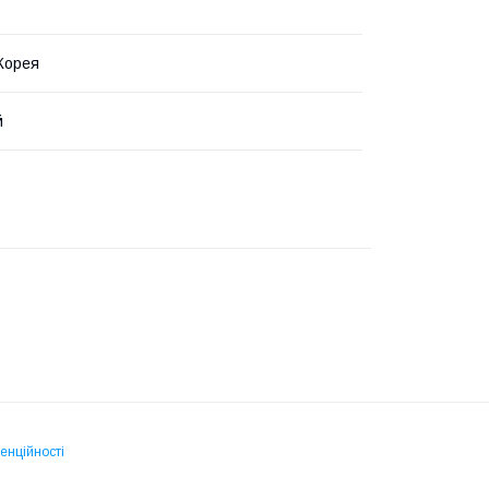
 Корея
й
енційності