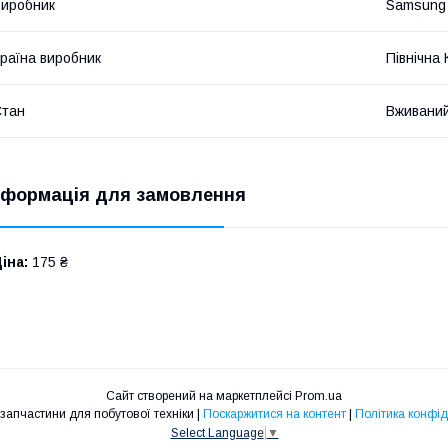
иробник
Samsung
раїна виробник
Північна
Стан
Вживани
нформація для замовлення
іна:
175 ₴
Сайт створений на маркетплейсі
Prom.ua
SLSshop - запчастини для побутової техніки |
Поскаржитися на контент
|
Політика конфід
Select Language
▼