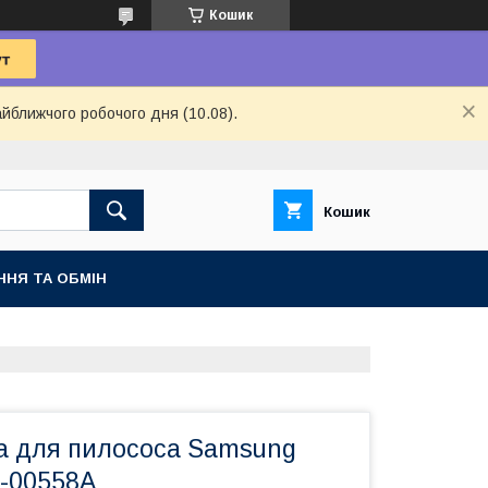
Кошик
айближчого робочого дня (10.08).
Кошик
ННЯ ТА ОБМІН
а для пилососа Samsung
-00558A