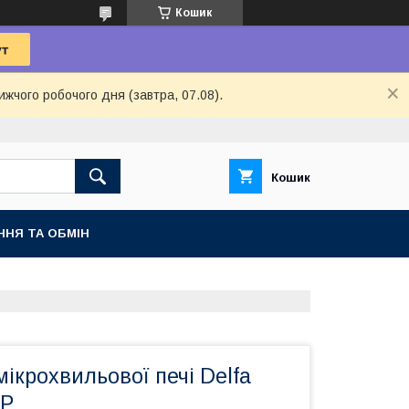
Кошик
ижчого робочого дня (завтра, 07.08).
Кошик
ННЯ ТА ОБМІН
ікрохвильової печі Delfa
1P