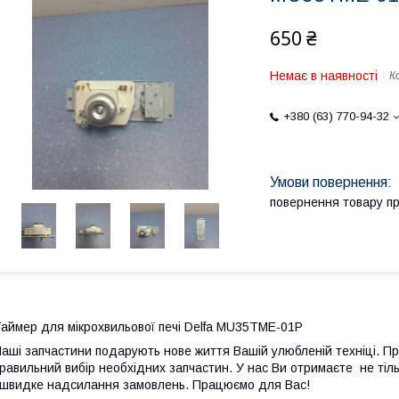
650 ₴
Немає в наявності
К
+380 (63) 770-94-32
повернення товару п
аймер для мікрохвильової печі Delfa MU35TME-01P
аші запчастини подарують нове життя Вашій улюбленій техніці. П
равильний вибір необхідних запчастин. У нас Ви отримаєте не тільк
 швидке надсилання замовлень. Працюємо для Вас!