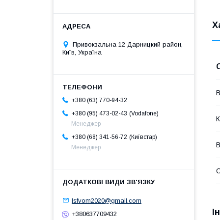
Х
Привокзальна 12 Дарницкий район,
Київ, Україна
В
+380 (63) 770-94-32
Vodafone
+380 (95) 473-02-43
К
Менеджер
Київстар
+380 (68) 341-56-72
В
Менеджер
lsfvom2020@gmail.com
І
+380637709432