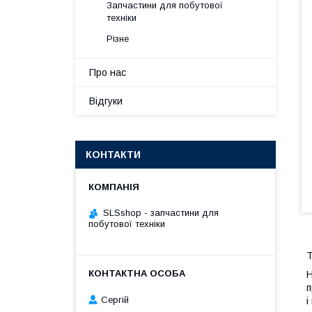
Запчастини для побутової
техніки
Різне
Про нас
Відгуки
КОНТАКТИ
SLSshop - запчастини для
побутової техніки
Т
Н
п
Сергій
і