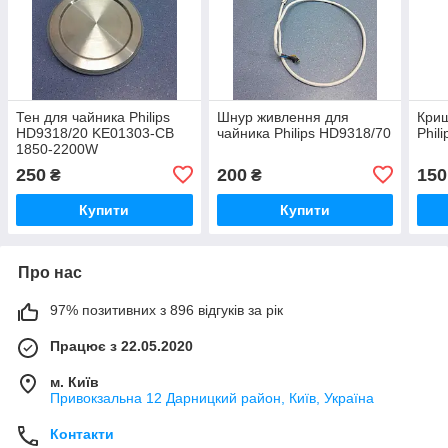
Тен для чайника Philips
Шнур живлення для
Криш
HD9318/20 KE01303-CB
чайника Philips HD9318/70
Phil
1850-2200W
250
200
150
₴
₴
Купити
Купити
Про нас
97% позитивних з 896 відгуків за рік
Працює з 22.05.2020
м. Київ
Привокзальна 12 Дарницкий район, Київ, Україна
Контакти