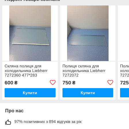
Скляна полиця для
Полиця скляна для
Поли
холодильника Liebherr
холодильника Liebherr
холо
7272360 477*283
7272072
7272
600
750
725
₴
₴
Купити
Купити
Про нас
97% позитивних з 894 відгуків за рік