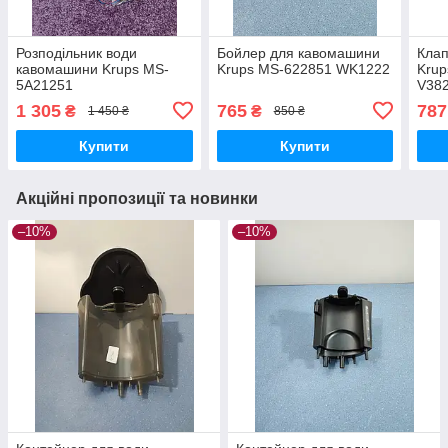
Розподільник води
Бойлер для кавомашини
Кла
кавомашини Krups MS-
Krups MS-622851 WK1222
Kru
5A21251
V38
1 305
765
787
₴
₴
1 450 ₴
850 ₴
Купити
Купити
Акційні пропозиції та новинки
–10%
–10%