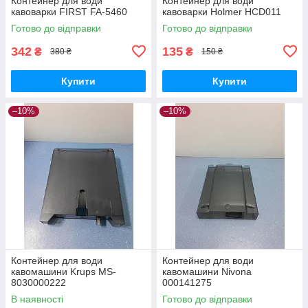
Контейнер для води
Контейнер для води
кавоварки FIRST FA-5460
кавоварки Holmer HCD011
Готово до відправки
Готово до відправки
342
135
₴
₴
380 ₴
150 ₴
Купити
Купити
–10%
–10%
Контейнер для води
Контейнер для води
кавомашини Krups MS-
кавомашини Nivona
8030000222
000141275
В наявності
Готово до відправки