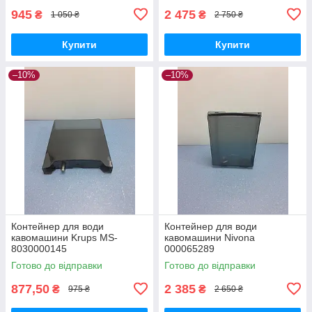
945
2 475
₴
₴
1 050 ₴
2 750 ₴
Купити
Купити
–10%
–10%
Контейнер для води
Контейнер для води
кавомашини Krups MS-
кавомашини Nivona
8030000145
000065289
Готово до відправки
Готово до відправки
877,50
2 385
₴
₴
975 ₴
2 650 ₴