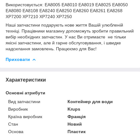
Використовується: EA8005 EA8010 EA8019 EA8025 EA8050
EA8080 EA8108 EA8240 EA8250 EA8260 EA8261 EA8268
XP7200 XP7210 XP7240 XP7250
Наші запчастини подарують нове життя Вашій улюбленій
техніці. Працівники магазину допоможуть зробити правильний
вибір необхідних запчастин. У нас Ви отримаєте не тільки
якісні запчастини, але й гарне обслуговування, і швидке
надсилання замовлень. Працюємо для Вас!
Приховати
Характеристики
Основні атрибути
Вид запчастини
Контейнер для води
Виробник
Krups
Країна виробник
Франція
Стан
Новий
Основа
Пластик