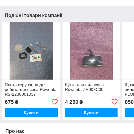
Подібні товари компанії
Плата керування для
Щітка для пилососа
Щітк
робота-пилососа Rowenta
Rowenta ZR009C00
пило
RS-2230001037
PLO
ZR1
675
4 250
850
₴
₴
Купити
Купити
Про нас