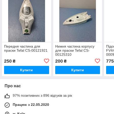
Передня частина для
Нижня частина корпусу
Підо
праски Tefal CS-00121921
для праски Tefal CS-
FV44
00125310
000
250
200
775
₴
₴
Купити
Купити
Про нас
97% позитивних з 896 відгуків за рік
Працює з 22.05.2020
м. Київ