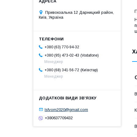
П
Привокзальна 12 Дарницкий район,
Київ, Україна
Н
п
ш
+380 (63) 770-94-32
Х
Vodafone
+380 (95) 473-02-43
Менеджер
Київстар
+380 (68) 341-56-72
Менеджер
В
lsfvom2020@gmail.com
К
+380637709432
В