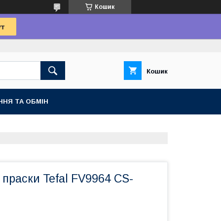
Кошик
Кошик
ННЯ ТА ОБМІН
праски Tefal FV9964 CS-