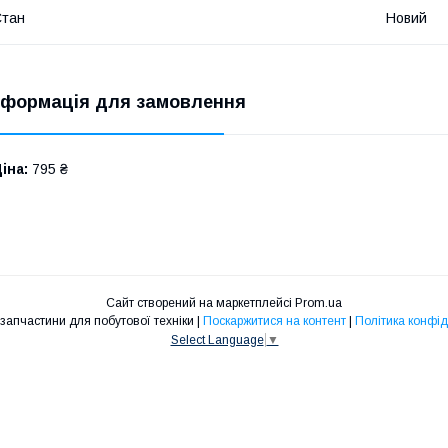
Стан
Новий
нформація для замовлення
іна:
795 ₴
Сайт створений на маркетплейсі
Prom.ua
SLSshop - запчастини для побутової техніки |
Поскаржитися на контент
|
Політика конфід
Select Language
▼