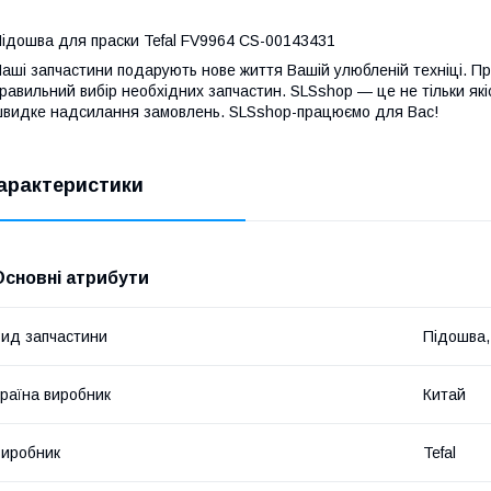
ідошва для праски Tefal FV9964 CS-00143431
аші запчастини подарують нове життя Вашій улюбленій техніці. П
равильний вибір необхідних запчастин. SLSshop — це не тільки якіс
видке надсилання замовлень. SLSshop-працюємо для Вас!
арактеристики
Основні атрибути
ид запчастини
Підошва,
раїна виробник
Китай
иробник
Tefal