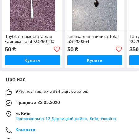
Трубка термостата для
Кнопка для чайника Tefal
Тен 
чайника Tefal KO260130
SS-200364
KO2
50
50
350
₴
₴
Купити
Купити
Про нас
97% позитивних з 894 відгуків за рік
Працює з 22.05.2020
м. Київ
Привокзальна 12 Дарницкий район, Київ, Україна
Контакти