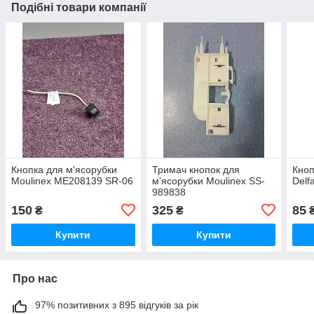
Подібні товари компанії
Кнопка для м'ясорубки
Тримач кнопок для
Кноп
Moulinex ME208139 SR-06
м'ясорубки Moulinex SS-
Delf
989838
150
325
85
₴
₴
Купити
Купити
Про нас
97% позитивних з 895 відгуків за рік