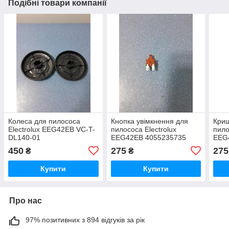
Подібні товари компанії
Колеса для пилососа
Кнопка увімкнення для
Криш
Electrolux EEG42EB VC-T-
пилососа Electrolux
пило
DL140-01
EEG42EB 4055235735
EEG
450
275
275
₴
₴
Купити
Купити
Про нас
97% позитивних з 894 відгуків за рік