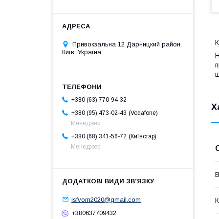
К
Привокзальна 12 Дарницкий район,
Київ, Україна
Н
п
ш
+380 (63) 770-94-32
Х
Vodafone
+380 (95) 473-02-43
Менеджер
Київстар
+380 (68) 341-56-72
Менеджер
В
lsfvom2020@gmail.com
К
+380637709432