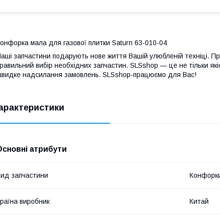
онфорка мала для газової плитки Saturn 63-010-04
аші запчастини подарують нове життя Вашій улюбленій техніці. П
равильний вибір необхідних запчастин. SLSshop — це не тільки якіс
видке надсилання замовлень. SLSshop-працюємо для Вас!
арактеристики
Основні атрибути
ид запчастини
Конфорк
раїна виробник
Китай