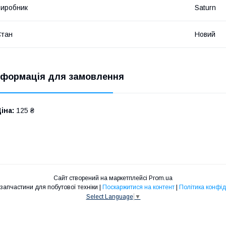
иробник
Saturn
Стан
Новий
нформація для замовлення
іна:
125 ₴
Сайт створений на маркетплейсі
Prom.ua
SLSshop - запчастини для побутової техніки |
Поскаржитися на контент
|
Політика конфід
Select Language
▼