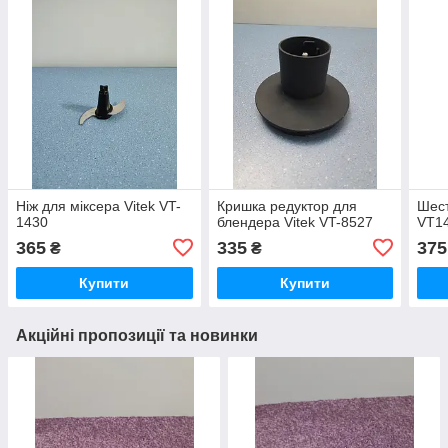
Ніж для міксера Vitek VT-
Кришка редуктор для
Шест
1430
блендера Vitek VT-8527
VT1
365
335
375
₴
₴
Купити
Купити
Акційні пропозиції та новинки