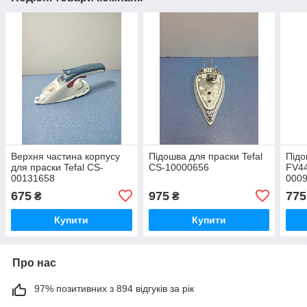
Верхня частина корпусу
Підошва для праски Tefal
Підо
для праски Tefal CS-
CS-10000656
FV44
00131658
000
675
975
775
₴
₴
Купити
Купити
Про нас
97% позитивних з 894 відгуків за рік