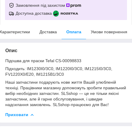
Замовлення під захистом
Доступна доставка
Характеристики
Доставка
Оплата
Умови повернення
Опис
Підошва для праски Tefal CS-00098833
Підходить: IM1230I0/3C0, IM1220I0/3C0, IM1215I0/3C0,
FV1220X0/E20, IM1215B1/3C0
Наші запчастини подарують нове життя Вашій улюбленій
техніці. Працівники магазину допоможуть зробити правильний
вибір необхідних запчастин. SLSshop — це не тільки якісні
запчастини, але й гарне обслуговування, і швидке
надсилання замовлень. SLSshop-працюємо для Вас!
Приховати