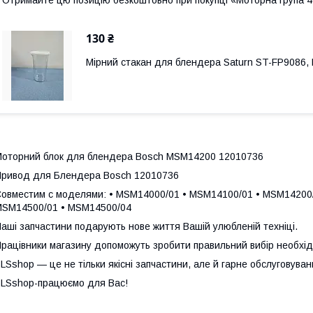
Отримайте цю позицію безкоштовно при покупці «Моторна група
130 ₴
Мірний стакан для блендера Saturn ST-FP9086, 
оторний блок для блендера Bosch MSM14200 12010736
ривод для Блендера Bosch 12010736
овместим с моделями: • MSM14000/01 • MSM14100/01 • MSM14200/
SM14500/01 • MSM14500/04
аші запчастини подарують нове життя Вашій улюбленій техніці.
рацівники магазину допоможуть зробити правильний вибір необхід
LSshop — це не тільки якісні запчастини, але й гарне обслуговува
LSshop-працюємо для Вас!