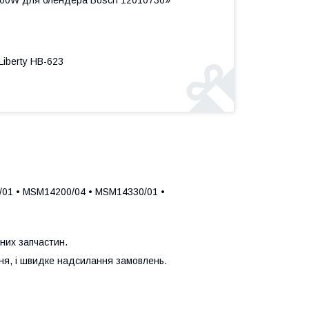
 400W для блендера Bosch 12010736»
Liberty HB-623
01 • MSM14200/04 • MSM14330/01 •
них запчастин.
ння, і швидке надсилання замовлень.