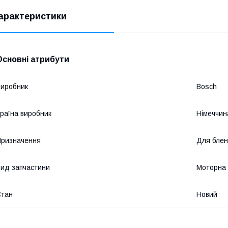
арактеристики
Основні атрибути
иробник
Bosch
раїна виробник
Німеччин
ризначення
Для бле
ид запчастини
Моторна 
Стан
Новий