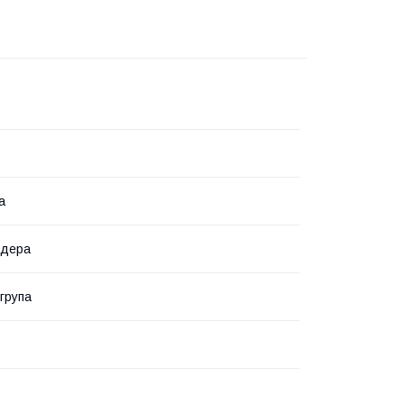
а
ндера
група