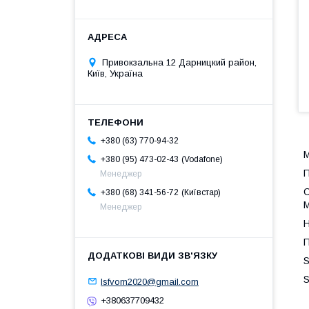
Привокзальна 12 Дарницкий район,
Київ, Україна
+380 (63) 770-94-32
М
Vodafone
+380 (95) 473-02-43
П
Менеджер
С
Київстар
+380 (68) 341-56-72
M
Менеджер
Н
П
S
S
lsfvom2020@gmail.com
+380637709432