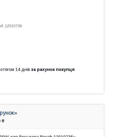
од:
12010736
ротягом 14 днів
за рахунок покупця
арунок»
 ₴