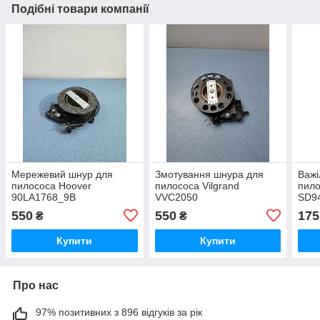
Подібні товари компанії
Мережевий шнур для
Змотування шнура для
Важі
пилососа Hoover
пилососа Vilgrand
пил
90LA1768_9B
VVC2050
SD9
550
550
175
₴
₴
Купити
Купити
Про нас
97% позитивних з 896 відгуків за рік