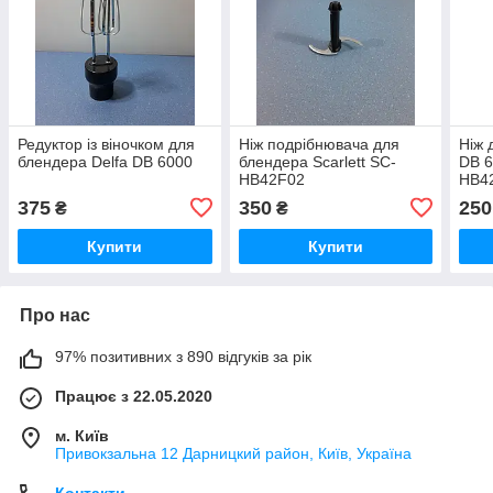
Редуктор із віночком для
Ніж подрібнювача для
Ніж 
блендера Delfa DB 6000
блендера Scarlett SC-
DB 6
HB42F02
HB4
375
350
250
₴
₴
Купити
Купити
Про нас
97% позитивних з 890 відгуків за рік
Працює з 22.05.2020
м. Київ
Привокзальна 12 Дарницкий район, Київ, Україна
Контакти