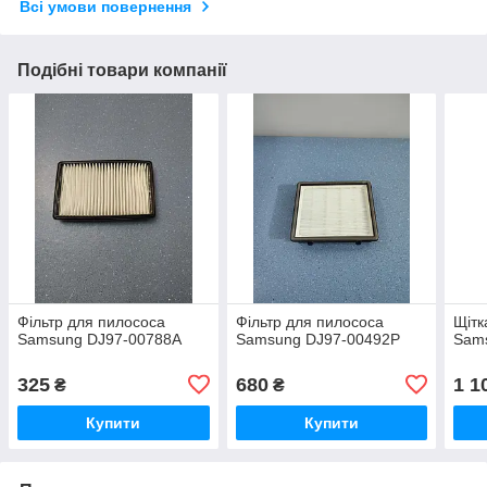
Всі умови повернення
Подібні товари компанії
Фільтр для пилососа
Фільтр для пилососа
Щітк
Samsung DJ97-00788A
Samsung DJ97-00492P
Sam
325
680
1 1
₴
₴
Купити
Купити