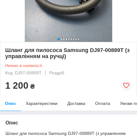
Шланг для пилососа Samsung DJ97-00889T (з
управлінням на ручці)
Немає в наявності
Код: DJ97-00889T
Роздріб
1 200
₴
Опис
Характеристики
Доставка
Оплата
Умови п
Опис
Шланг для пилососа Samsung DJ97-00889T (з управлінням