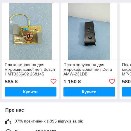
Плата живлення для
Плата керування для
Плат
мікрохвильової печі Bosch
мікрохвильової печі Delfa
мікр
HMT9356/02 268145
AMW-231DB
MP-
585
1 150
580
₴
₴
Купити
Купити
Про нас
97% позитивних з 895 відгуків за рік