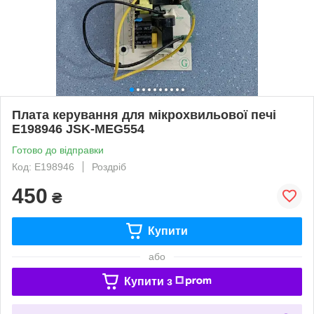
Плата керування для мікрохвильової печі
E198946 JSK-MEG554
Готово до відправки
Код: E198946
Роздріб
450
₴
Купити
або
Купити з