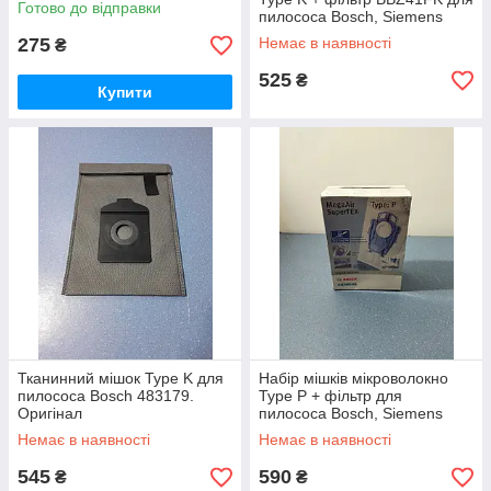
Готово до відправки
пилососа Bosch, Siemens
468265. Оригінал
275
Немає в наявності
₴
525
₴
Купити
Тканинний мішок Type K для
Набір мішків мікроволокно
пилососа Bosch 483179.
Type P + фільтр для
Оригінал
пилососа Bosch, Siemens
468264. Оригінал
Немає в наявності
Немає в наявності
545
590
₴
₴