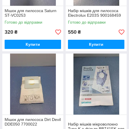
Мішок для пилососа Saturn
Набір мішків для пилососа
ST-VC0253
Electrolux E203S 900168459
Готово до відправки
Готово до відправки
320
550
₴
₴
Купити
Купити
Мішок для пилососа Dirt Devil
DDE050 7700022
Набір мішків мікроволокно
Type K + фільтр BBZ41FK для