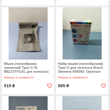
Мішок (пилозбірник)
Набір мішків (пилозбірників)
тканинний Type G XL
Type G для пилососа Bosch,
BBZ10TFGXL для пилососа
Siemens 468383. Оригінал
Bosch 577668. Оригінал
Немає в наявності
Немає в наявності
515
685
₴
₴