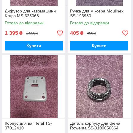
Дифузор для кавомашини
Ручка для міксера Moulinex
Krups MS-625068
SS-193930
Готово до відправки
Готово до відправки
1 395
405
₴
₴
1 550 ₴
450 ₴
Купити
Купити
Корпус для ваг Tefal TS-
Деталь корпусу для фена
07012410
Rowenta SS-9100050664