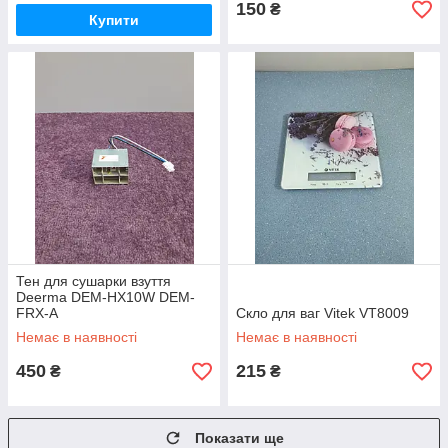
150
₴
Купити
Тен для сушарки взуття
Deerma DEM-HX10W DEM-
FRX-A
Скло для ваг Vitek VT8009
Немає в наявності
Немає в наявності
450
215
₴
₴
Показати ще