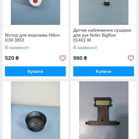
Датчик наближення сушарки
Мотор для морозива Hilton
для рук Nofer Bigflow
ICM 3853
01461.W
В наявності
В наявності
520
980
₴
₴
Купити
Купити